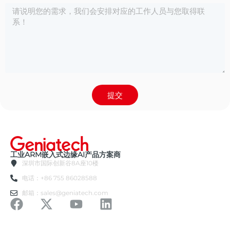
提交
工业ARM嵌入式边缘AI产品方案商
深圳市国际创新谷8A座10楼
电话：+86 755 86028588
邮箱：sales@geniatech.com