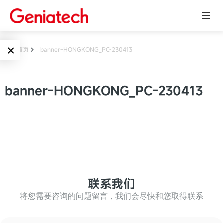
×
首页
banner-HONGKONG_PC-230413
Language
边缘AI
banner-HONGKONG_PC-230413
EN
AI加速卡
ARM
CN
Embedded
AI边缘计算盒
核心板
电子墨水屏
AI开发板
标准板
联系我们
墨水屏数字标
Solutions
牌
将您需要咨询的问题留言，我们会尽快和您取得联系
Embedded
AI边缘计算
Systems
墨水屏平板