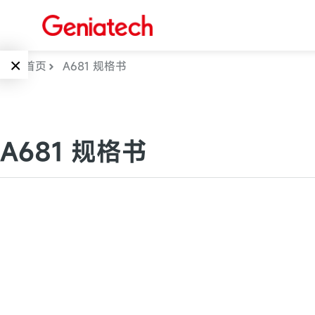
×
首页
A681 规格书
Language
边缘AI
EN
A681 规格书
AI加速卡
ARM
CN
Embedded
AI边缘计算盒
核心板
电子墨水屏
AI开发板
标准板
墨水屏数字标
Solutions
牌
Embedded
AI边缘计算
Systems
墨水屏平板
下载中心