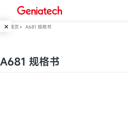
×
首页
A681 规格书
Language
边缘AI
EN
A681 规格书
AI加速卡
ARM
CN
Embedded
AI边缘计算盒
核心板
电子墨水屏
AI开发板
标准板
墨水屏数字标
Solutions
牌
Embedded
AI边缘计算
Systems
墨水屏平板
下载中心