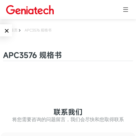
×
首页
APC3576 规格书
Language
边缘AI
APC3576 规格书
EN
AI加速卡
ARM
CN
Embedded
AI边缘计算盒
核心板
电子墨水屏
AI开发板
标准板
联系我们
墨水屏数字标
Solutions
牌
将您需要咨询的问题留言，我们会尽快和您取得联系
Embedded
AI边缘计算
Systems
墨水屏平板