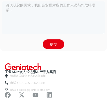
提交
工业ARM嵌入式边缘AI产品方案商
深圳市国际创新谷8A座10楼
电话：+86 755 86028588
邮箱：sales@geniatech.com