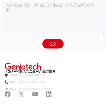
提交
工业ARM嵌入式边缘AI产品方案商
深圳市国际创新谷8A座10楼
电话：+86 755 86028588
邮箱：sales@geniatech.com