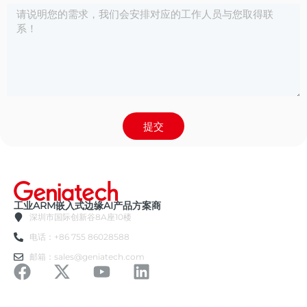
提交
工业ARM嵌入式边缘AI产品方案商
深圳市国际创新谷8A座10楼
电话：+86 755 86028588
邮箱：sales@geniatech.com