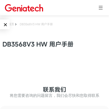
×
首页
DB3568V3 HW 用户手册
Language
边缘AI
DB3568V3 HW 用户手册
EN
AI加速卡
ARM
CN
Embedded
AI边缘计算盒
核心板
电子墨水屏
AI开发板
标准板
联系我们
墨水屏数字标
Solutions
牌
将您需要咨询的问题留言，我们会尽快和您取得联系
Embedded
AI边缘计算
Systems
墨水屏平板