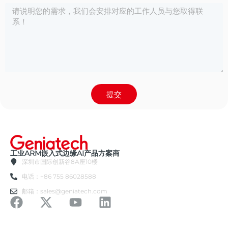
提交
工业ARM嵌入式边缘AI产品方案商
深圳市国际创新谷8A座10楼
电话：+86 755 86028588
邮箱：sales@geniatech.com