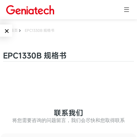
×
首页
EPC1330B 规格书
Language
边缘AI
EPC1330B 规格书
EN
AI加速卡
ARM
CN
Embedded
AI边缘计算盒
核心板
电子墨水屏
AI开发板
标准板
联系我们
墨水屏数字标
Solutions
牌
将您需要咨询的问题留言，我们会尽快和您取得联系
Embedded
AI边缘计算
Systems
墨水屏平板