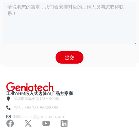
提交
工业ARM嵌入式边缘AI产品方案商
深圳市国际创新谷8A座10楼
电话：+86 755 86028588
邮箱：sales@geniatech.com