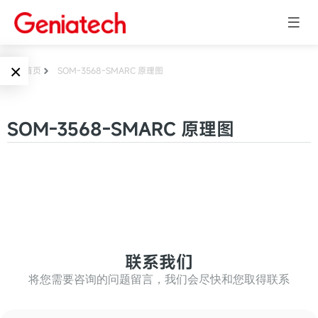
×
首页
SOM-3568-SMARC 原理图
Language
边缘AI
SOM-3568-SMARC 原理图
EN
AI加速卡
ARM
CN
Embedded
AI边缘计算盒
核心板
电子墨水屏
AI开发板
标准板
联系我们
墨水屏数字标
Solutions
牌
将您需要咨询的问题留言，我们会尽快和您取得联系
Embedded
AI边缘计算
Systems
墨水屏平板