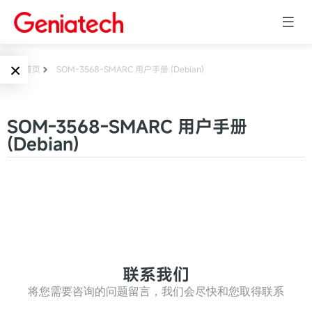
×
首页
SOM-3568-SMARC 用户手册 (Debian)
Language
边缘AI
SOM-3568-SMARC 用户手册
EN
(Debian)
AI加速卡
ARM
CN
Embedded
AI边缘计算盒
核心板
电子墨水屏
AI开发板
标准板
墨水屏数字标
Solutions
联系我们
牌
Embedded
将您需要咨询的问题留言，我们会尽快和您取得联系
AI边缘计算
Systems
墨水屏平板