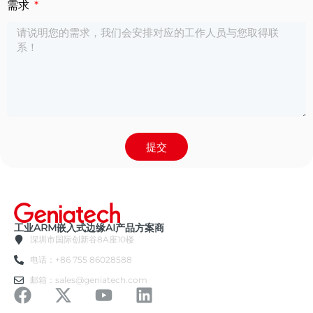
需求
提交
工业ARM嵌入式边缘AI产品方案商
深圳市国际创新谷8A座10楼
电话：+86 755 86028588
邮箱：sales@geniatech.com