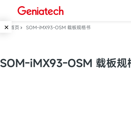
×
首页
SOM-iMX93-OSM 载板规格书
Language
边缘AI
EN
SOM-iMX93-OSM 载板
AI加速卡
ARM
CN
Embedded
AI边缘计算盒
核心板
电子墨水屏
AI开发板
标准板
墨水屏数字标
Solutions
牌
Embedded
AI边缘计算
Systems
墨水屏平板
下载中心