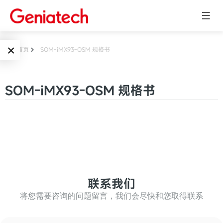
×
首页
SOM-iMX93-OSM 规格书
Language
边缘AI
SOM-iMX93-OSM 规格书
EN
AI加速卡
ARM
CN
Embedded
AI边缘计算盒
核心板
电子墨水屏
AI开发板
标准板
联系我们
墨水屏数字标
Solutions
牌
将您需要咨询的问题留言，我们会尽快和您取得联系
Embedded
AI边缘计算
Systems
墨水屏平板