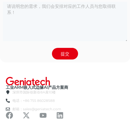
提交
工业ARM嵌入式边缘AI产品方案商
深圳市国际创新谷8A座10楼
电话：+86 755 86028588
邮箱：sales@geniatech.com