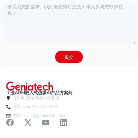
提交
工业ARM嵌入式边缘AI产品方案商
深圳市国际创新谷8A座10楼
电话：+86 755 86028588
邮箱：sales@geniatech.com