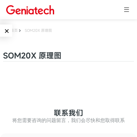
×
首页
SOM20X 原理图
Language
边缘AI
SOM20X 原理图
EN
AI加速卡
ARM
CN
Embedded
AI边缘计算盒
核心板
电子墨水屏
AI开发板
标准板
联系我们
墨水屏数字标
Solutions
牌
将您需要咨询的问题留言，我们会尽快和您取得联系
Embedded
AI边缘计算
Systems
墨水屏平板