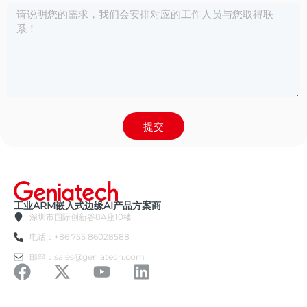
提交
工业ARM嵌入式边缘AI产品方案商
深圳市国际创新谷8A座10楼
电话：+86 755 86028588
邮箱：sales@geniatech.com