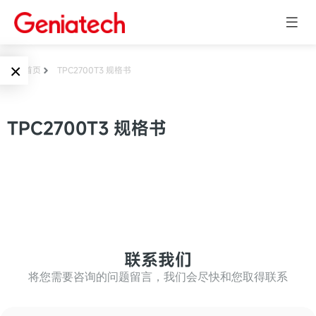
×
首页
TPC2700T3 规格书
Language
边缘AI
TPC2700T3 规格书
EN
AI加速卡
ARM
CN
Embedded
AI边缘计算盒
核心板
电子墨水屏
AI开发板
标准板
联系我们
墨水屏数字标
Solutions
牌
将您需要咨询的问题留言，我们会尽快和您取得联系
Embedded
AI边缘计算
Systems
墨水屏平板