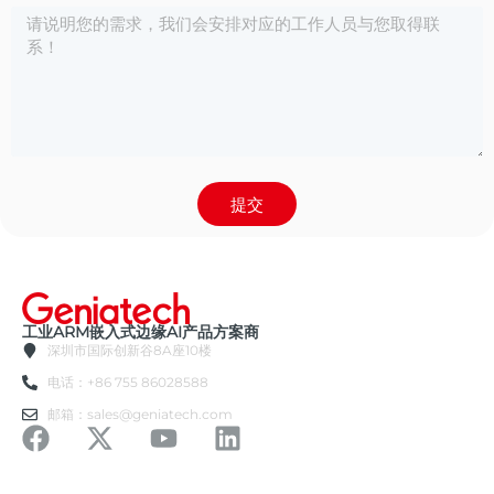
提交
工业ARM嵌入式边缘AI产品方案商
深圳市国际创新谷8A座10楼
电话：+86 755 86028588
邮箱：sales@geniatech.com