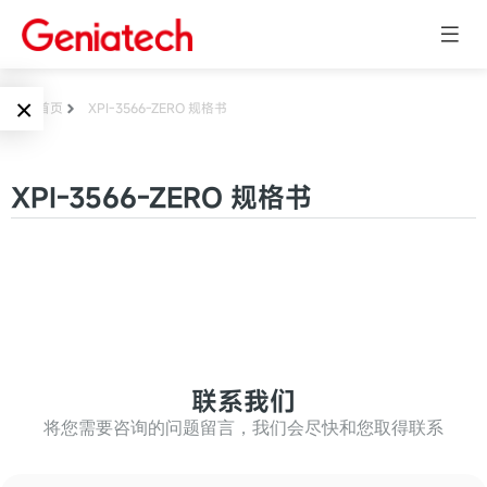
×
首页
XPI-3566-ZERO 规格书
Language
边缘AI
XPI-3566-ZERO 规格书
EN
AI加速卡
ARM
CN
Embedded
AI边缘计算盒
核心板
电子墨水屏
AI开发板
标准板
联系我们
墨水屏数字标
Solutions
牌
将您需要咨询的问题留言，我们会尽快和您取得联系
Embedded
AI边缘计算
Systems
墨水屏平板