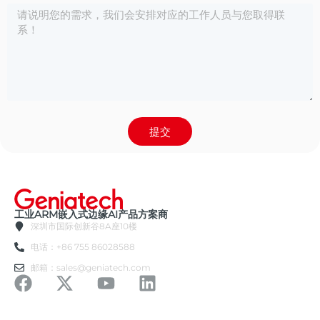
提交
工业ARM嵌入式边缘AI产品方案商
深圳市国际创新谷8A座10楼
电话：+86 755 86028588
邮箱：sales@geniatech.com