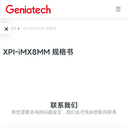
×
首页
XPI-iMX8MM 规格书
Language
边缘AI
XPI-iMX8MM 规格书
EN
AI加速卡
ARM
CN
Embedded
AI边缘计算盒
核心板
电子墨水屏
AI开发板
标准板
联系我们
墨水屏数字标
Solutions
牌
将您需要咨询的问题留言，我们会尽快和您取得联系
Embedded
AI边缘计算
Systems
墨水屏平板