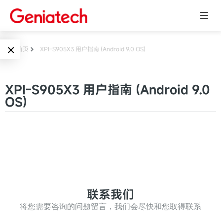
×
首页
XPI-S905X3 用户指南 (Android 9.0 OS)
Language
边缘AI
XPI-S905X3 用户指南 (Android 9.0
EN
OS)
AI加速卡
ARM
CN
Embedded
AI边缘计算盒
核心板
电子墨水屏
AI开发板
标准板
墨水屏数字标
Solutions
联系我们
牌
Embedded
将您需要咨询的问题留言，我们会尽快和您取得联系
AI边缘计算
Systems
墨水屏平板