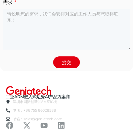
需求
提交
工业ARM嵌入式边缘AI产品方案商
深圳市国际创新谷8A座10楼
电话：+86 755 86028588
邮箱：sales@geniatech.com