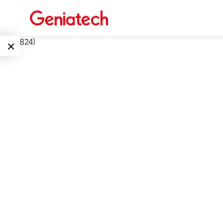
int(16824)
×
Language
边缘AI
EN
AI加速卡
ARM
CN
Embedded
AI边缘计算盒
核心板
电子墨水屏
AI开发板
标准板
墨水屏数字标
Solutions
牌
Embedded
AI边缘计算
Systems
下载中心
墨水屏平板