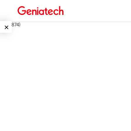
int(16874)
×
Language
边缘AI
EN
AI加速卡
ARM
CN
Embedded
AI边缘计算盒
核心板
电子墨水屏
AI开发板
标准板
墨水屏数字标
Solutions
牌
Embedded
AI边缘计算
Systems
下载中心
墨水屏平板