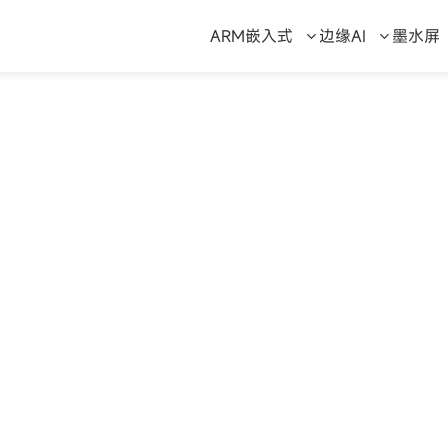
ARM嵌入式
边缘AI
墨水屏