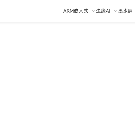
ARM嵌入式
边缘AI
墨水屏