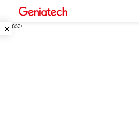
int(17853)
×
Language
边缘AI
EN
AI加速卡
ARM
CN
Embedded
AI边缘计算盒
核心板
电子墨水屏
AI开发板
标准板
墨水屏数字标
Solutions
牌
Embedded
AI边缘计算
Systems
下载中心
墨水屏平板