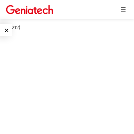
int(15212)
×
Language
边缘AI
EN
AI加速卡
ARM
CN
Embedded
AI边缘计算盒
核心板
电子墨水屏
AI开发板
标准板
墨水屏数字标
Solutions
牌
Embedded
AI边缘计算
Systems
下载中心
墨水屏平板