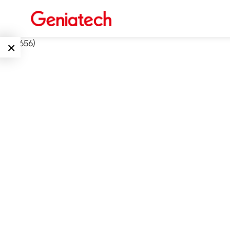
int(17656)
×
Language
边缘AI
EN
AI加速卡
ARM
CN
Embedded
AI边缘计算盒
核心板
电子墨水屏
AI开发板
标准板
墨水屏数字标
Solutions
牌
Embedded
AI边缘计算
Systems
下载中心
墨水屏平板