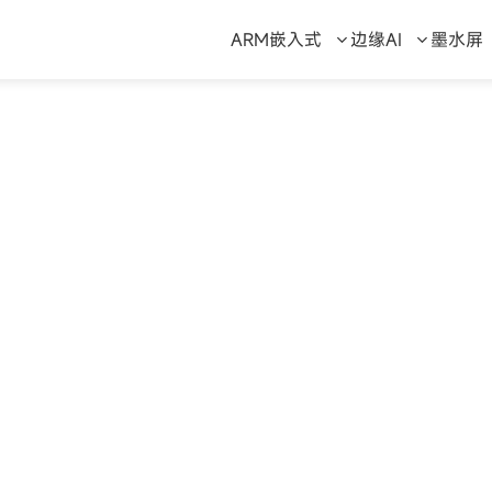
ARM嵌入式
边缘AI
墨水屏