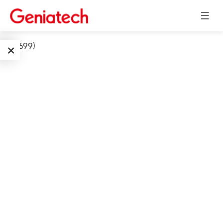
int(17699)
×
Language
边缘AI
EN
AI加速卡
ARM
CN
Embedded
AI边缘计算盒
核心板
电子墨水屏
AI开发板
标准板
墨水屏数字标
Solutions
牌
Embedded
AI边缘计算
Systems
下载中心
墨水屏平板