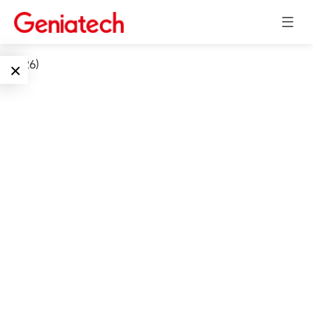
int(326)
×
Language
边缘AI
EN
AI加速卡
ARM
CN
Embedded
AI边缘计算盒
核心板
电子墨水屏
AI开发板
标准板
墨水屏数字标
Solutions
牌
Embedded
AI边缘计算
Systems
下载中心
墨水屏平板