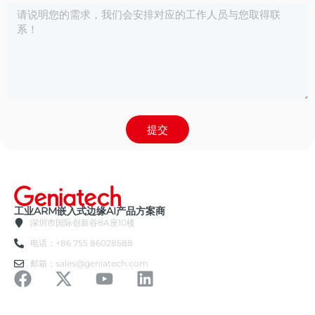
提交
工业ARM嵌入式边缘AI产品方案商
深圳市国际创新谷8A座10楼
电话：+86 755 86028588
邮箱：sales@geniatech.com