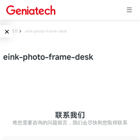
×
首页
eink-photo-frame-desk
Language
边缘AI
eink-photo-frame-desk
EN
AI加速卡
ARM
CN
Embedded
AI边缘计算盒
核心板
电子墨水屏
AI开发板
标准板
联系我们
墨水屏数字标
Solutions
牌
将您需要咨询的问题留言，我们会尽快和您取得联系
Embedded
AI边缘计算
Systems
墨水屏平板