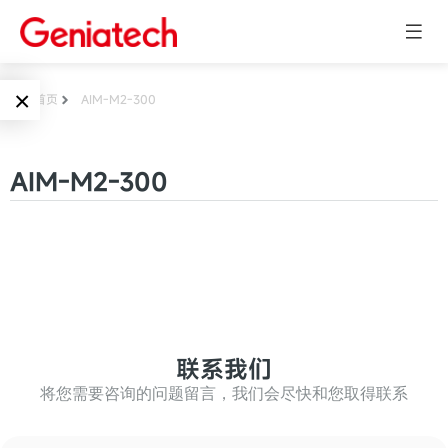
×
首页
AIM-M2-300
Language
边缘AI
AIM-M2-300
EN
AI加速卡
ARM
CN
Embedded
AI边缘计算盒
核心板
电子墨水屏
AI开发板
标准板
联系我们
墨水屏数字标
Solutions
牌
将您需要咨询的问题留言，我们会尽快和您取得联系
Embedded
AI边缘计算
Systems
墨水屏平板