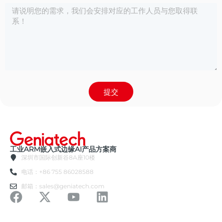
提交
工业ARM嵌入式边缘AI产品方案商
深圳市国际创新谷8A座10楼
电话：+86 755 86028588
邮箱：sales@geniatech.com