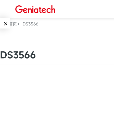
×
首页
DS3566
Language
边缘AI
EN
DS3566
AI加速卡
ARM
CN
Embedded
AI边缘计算盒
核心板
电子墨水屏
AI开发板
标准板
墨水屏数字标
Solutions
牌
Embedded
AI边缘计算
Systems
墨水屏平板
下载中心