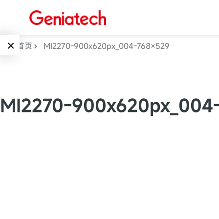
×
首页
MI2270-900x620px_004-768×529
Language
边缘AI
EN
MI2270-900x620px_004
AI加速卡
ARM
CN
Embedded
AI边缘计算盒
核心板
电子墨水屏
AI开发板
标准板
墨水屏数字标
Solutions
牌
Embedded
AI边缘计算
Systems
墨水屏平板
下载中心