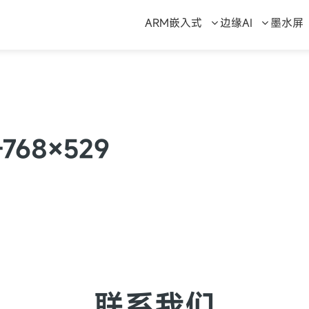
ARM嵌入式
边缘AI
墨水屏
-768×529
联系我们