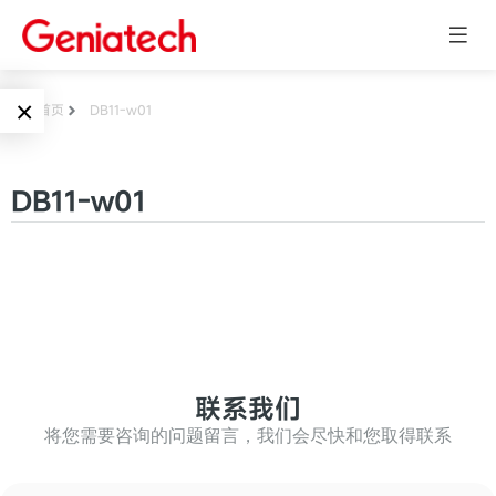
×
首页
DB11-w01
Language
边缘AI
DB11-w01
EN
AI加速卡
ARM
CN
Embedded
AI边缘计算盒
核心板
电子墨水屏
AI开发板
标准板
联系我们
墨水屏数字标
Solutions
牌
将您需要咨询的问题留言，我们会尽快和您取得联系
Embedded
AI边缘计算
Systems
墨水屏平板