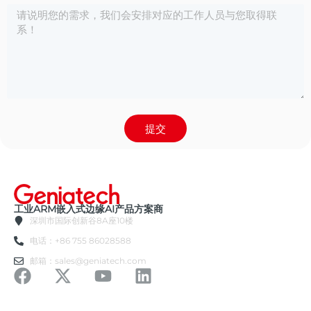
提交
工业ARM嵌入式边缘AI产品方案商
深圳市国际创新谷8A座10楼
电话：+86 755 86028588
邮箱：sales@geniatech.com