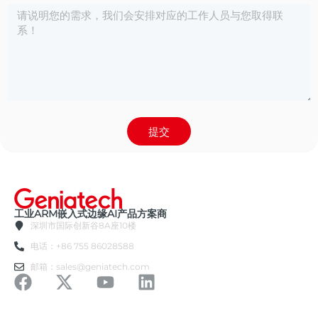
提交
工业ARM嵌入式边缘AI产品方案商
深圳市国际创新谷8A座10楼
电话：+86 755 86028588
邮箱：sales@geniatech.com