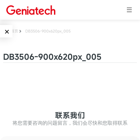
×
首页
DB3506-900x620px_005
Language
边缘AI
DB3506-900x620px_005
EN
AI加速卡
ARM
CN
Embedded
AI边缘计算盒
核心板
电子墨水屏
AI开发板
标准板
联系我们
墨水屏数字标
Solutions
牌
将您需要咨询的问题留言，我们会尽快和您取得联系
Embedded
AI边缘计算
Systems
墨水屏平板