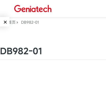
×
首页
DB982-01
Language
边缘AI
EN
DB982-01
AI加速卡
ARM
CN
Embedded
AI边缘计算盒
核心板
电子墨水屏
AI开发板
标准板
墨水屏数字标
Solutions
牌
Embedded
AI边缘计算
Systems
墨水屏平板
下载中心