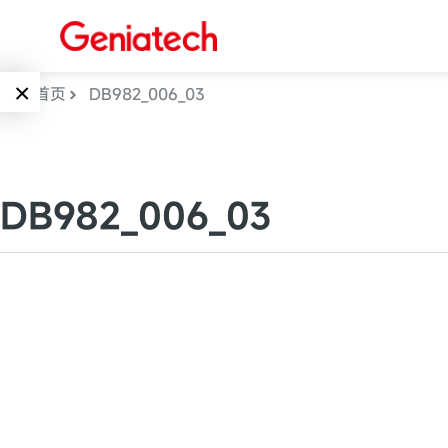
×
首页
DB982_006_03
Language
边缘AI
EN
DB982_006_03
AI加速卡
ARM
CN
Embedded
AI边缘计算盒
核心板
电子墨水屏
AI开发板
标准板
墨水屏数字标
Solutions
牌
Embedded
AI边缘计算
Systems
墨水屏平板
下载中心