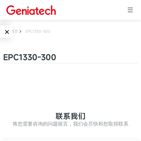
×
首页
EPC1330-300
Language
边缘AI
EPC1330-300
EN
AI加速卡
ARM
CN
Embedded
AI边缘计算盒
核心板
电子墨水屏
AI开发板
标准板
联系我们
墨水屏数字标
Solutions
牌
将您需要咨询的问题留言，我们会尽快和您取得联系
Embedded
AI边缘计算
Systems
墨水屏平板