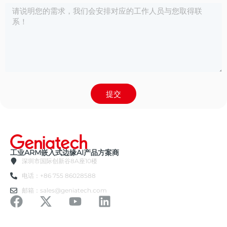
提交
工业ARM嵌入式边缘AI产品方案商
深圳市国际创新谷8A座10楼
电话：+86 755 86028588
邮箱：sales@geniatech.com