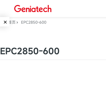
×
首页
EPC2850-600
Language
边缘AI
EN
EPC2850-600
AI加速卡
ARM
CN
Embedded
AI边缘计算盒
核心板
电子墨水屏
AI开发板
标准板
墨水屏数字标
Solutions
牌
Embedded
AI边缘计算
Systems
墨水屏平板
下载中心