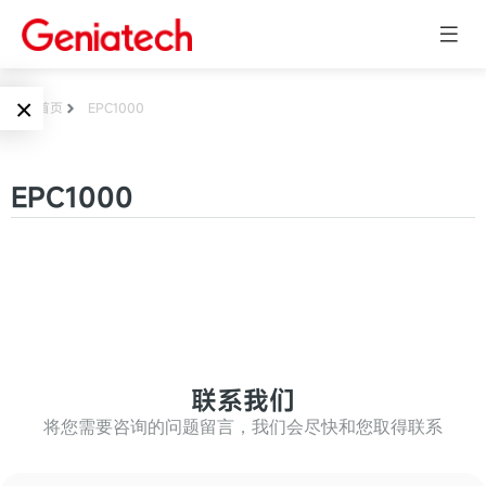
×
首页
EPC1000
Language
边缘AI
EPC1000
EN
AI加速卡
ARM
CN
Embedded
AI边缘计算盒
核心板
电子墨水屏
AI开发板
标准板
联系我们
墨水屏数字标
Solutions
牌
将您需要咨询的问题留言，我们会尽快和您取得联系
Embedded
AI边缘计算
Systems
墨水屏平板