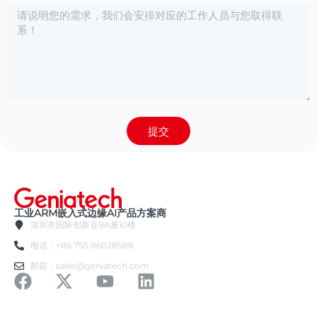
提交
工业ARM嵌入式边缘AI产品方案商
深圳市国际创新谷8A座10楼
电话：+86 755 86028588
邮箱：sales@geniatech.com