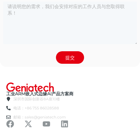
提交
工业ARM嵌入式边缘AI产品方案商
深圳市国际创新谷8A座10楼
电话：+86 755 86028588
邮箱：sales@geniatech.com