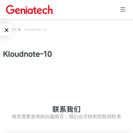
×
首页
Kloudnote-10
Language
边缘AI
Kloudnote-10
EN
AI加速卡
ARM
CN
Embedded
AI边缘计算盒
核心板
电子墨水屏
AI开发板
标准板
联系我们
墨水屏数字标
Solutions
牌
将您需要咨询的问题留言，我们会尽快和您取得联系
Embedded
AI边缘计算
Systems
墨水屏平板