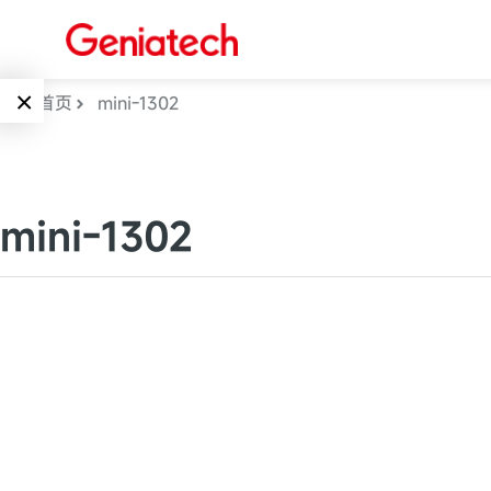
×
首页
mini-1302
Language
边缘AI
EN
mini-1302
AI加速卡
ARM
CN
Embedded
AI边缘计算盒
核心板
电子墨水屏
AI开发板
标准板
墨水屏数字标
Solutions
牌
Embedded
AI边缘计算
Systems
墨水屏平板
下载中心