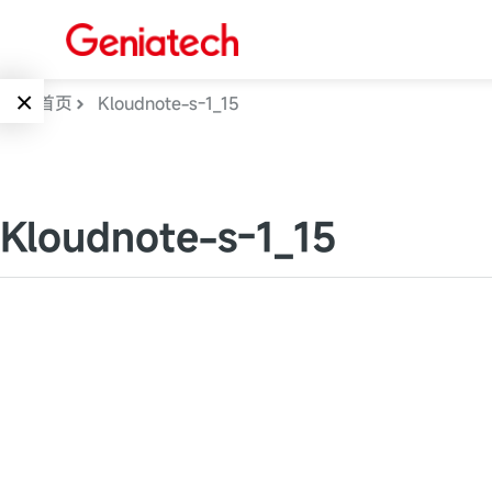
×
首页
Kloudnote-s-1_15
Language
边缘AI
EN
Kloudnote-s-1_15
AI加速卡
ARM
CN
Embedded
AI边缘计算盒
核心板
电子墨水屏
AI开发板
标准板
墨水屏数字标
Solutions
牌
Embedded
AI边缘计算
Systems
墨水屏平板
下载中心