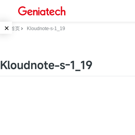
×
首页
Kloudnote-s-1_19
Language
边缘AI
EN
Kloudnote-s-1_19
AI加速卡
ARM
CN
Embedded
AI边缘计算盒
核心板
电子墨水屏
AI开发板
标准板
墨水屏数字标
Solutions
牌
Embedded
AI边缘计算
Systems
墨水屏平板
下载中心