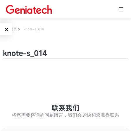
×
首页
knote-s_014
Language
边缘AI
knote-s_014
EN
AI加速卡
ARM
CN
Embedded
AI边缘计算盒
核心板
电子墨水屏
AI开发板
标准板
联系我们
墨水屏数字标
Solutions
牌
将您需要咨询的问题留言，我们会尽快和您取得联系
Embedded
AI边缘计算
Systems
墨水屏平板