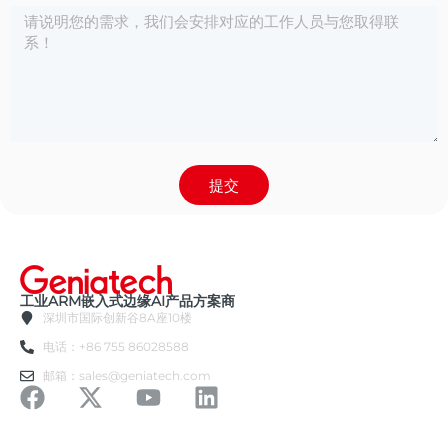
提交
工业ARM嵌入式边缘AI产品方案商
深圳市国际创新谷8A座10楼
电话：+86 755 86028588
邮箱：sales@geniatech.com