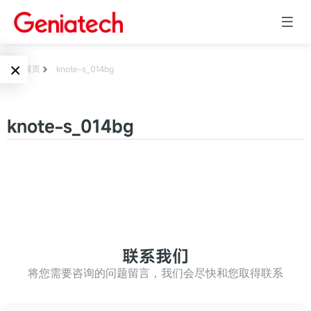
×
首页
knote-s_014bg
Language
边缘AI
knote-s_014bg
EN
AI加速卡
ARM
CN
Embedded
AI边缘计算盒
核心板
电子墨水屏
AI开发板
标准板
联系我们
墨水屏数字标
Solutions
牌
将您需要咨询的问题留言，我们会尽快和您取得联系
Embedded
AI边缘计算
Systems
墨水屏平板