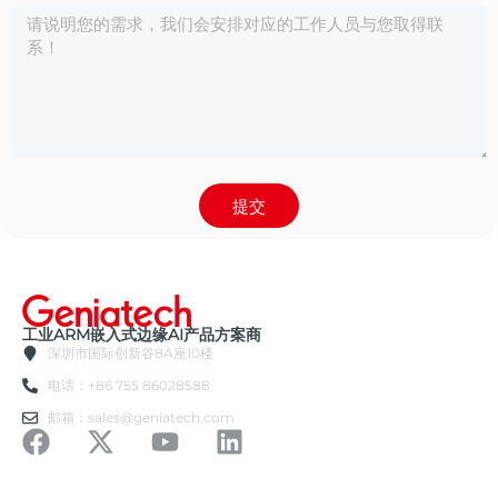
提交
工业ARM嵌入式边缘AI产品方案商
深圳市国际创新谷8A座10楼
电话：+86 755 86028588
邮箱：sales@geniatech.com