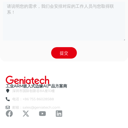
提交
工业ARM嵌入式边缘AI产品方案商
深圳市国际创新谷8A座10楼
电话：+86 755 86028588
邮箱：sales@geniatech.com