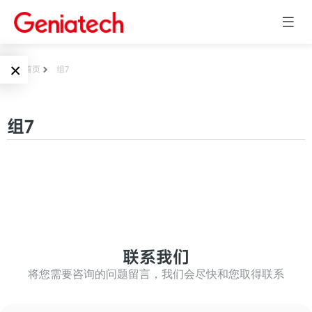
×
首页
组7
Language
边缘AI
组7
EN
AI加速卡
ARM
CN
Embedded
AI边缘计算盒
核心板
电子墨水屏
AI开发板
标准板
联系我们
墨水屏数字标
Solutions
牌
将您需要咨询的问题留言，我们会尽快和您取得联系
Embedded
AI边缘计算
Systems
墨水屏平板