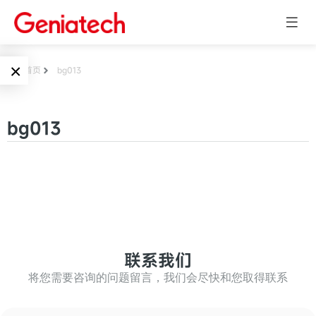
×
首页
bg013
Language
边缘AI
bg013
EN
AI加速卡
ARM
CN
Embedded
AI边缘计算盒
核心板
电子墨水屏
AI开发板
标准板
联系我们
墨水屏数字标
Solutions
牌
将您需要咨询的问题留言，我们会尽快和您取得联系
Embedded
AI边缘计算
Systems
墨水屏平板