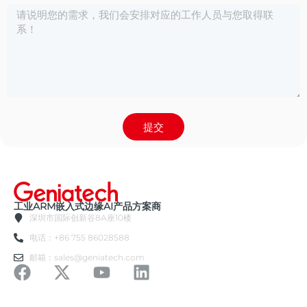
提交
工业ARM嵌入式边缘AI产品方案商
深圳市国际创新谷8A座10楼
电话：+86 755 86028588
邮箱：sales@geniatech.com