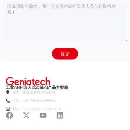
提交
工业ARM嵌入式边缘AI产品方案商
深圳市国际创新谷8A座10楼
电话：+86 755 86028588
邮箱：sales@geniatech.com