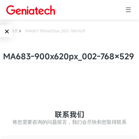
×
首页
MA683-900x620px_002-768×529
Language
边缘AI
MA683-900x620px_002-768×529
EN
AI加速卡
ARM
CN
Embedded
AI边缘计算盒
核心板
电子墨水屏
AI开发板
标准板
联系我们
墨水屏数字标
Solutions
牌
将您需要咨询的问题留言，我们会尽快和您取得联系
Embedded
AI边缘计算
Systems
墨水屏平板