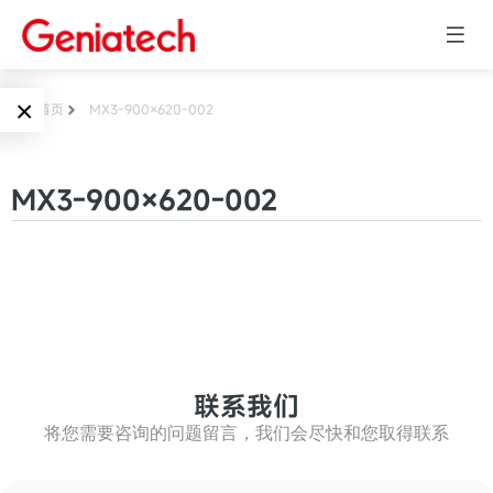
×
首页
MX3-900×620-002
Language
边缘AI
MX3-900×620-002
EN
AI加速卡
ARM
CN
Embedded
AI边缘计算盒
核心板
电子墨水屏
AI开发板
标准板
联系我们
墨水屏数字标
Solutions
牌
将您需要咨询的问题留言，我们会尽快和您取得联系
Embedded
AI边缘计算
Systems
墨水屏平板