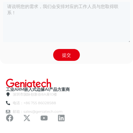
提交
工业ARM嵌入式边缘AI产品方案商
深圳市国际创新谷8A座10楼
电话：+86 755 86028588
邮箱：sales@geniatech.com