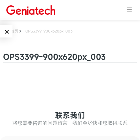
×
首页
OPS3399-900x620px_003
Language
边缘AI
OPS3399-900x620px_003
EN
AI加速卡
ARM
CN
Embedded
AI边缘计算盒
核心板
电子墨水屏
AI开发板
标准板
联系我们
墨水屏数字标
Solutions
牌
将您需要咨询的问题留言，我们会尽快和您取得联系
Embedded
AI边缘计算
Systems
墨水屏平板