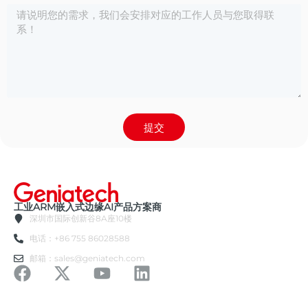
提交
工业ARM嵌入式边缘AI产品方案商
深圳市国际创新谷8A座10楼
电话：+86 755 86028588
邮箱：sales@geniatech.com