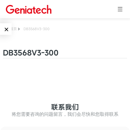
×
首页
DB3568V3-300
Language
边缘AI
DB3568V3-300
EN
AI加速卡
ARM
CN
Embedded
AI边缘计算盒
核心板
电子墨水屏
AI开发板
标准板
联系我们
墨水屏数字标
Solutions
牌
将您需要咨询的问题留言，我们会尽快和您取得联系
Embedded
AI边缘计算
Systems
墨水屏平板