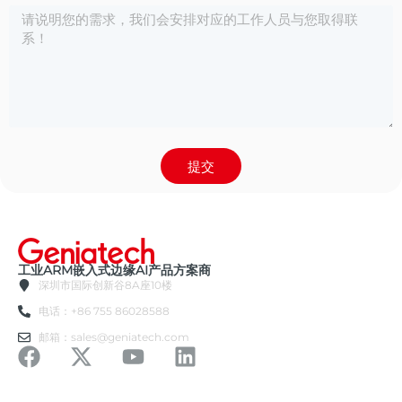
提交
工业ARM嵌入式边缘AI产品方案商
深圳市国际创新谷8A座10楼
电话：+86 755 86028588
邮箱：sales@geniatech.com