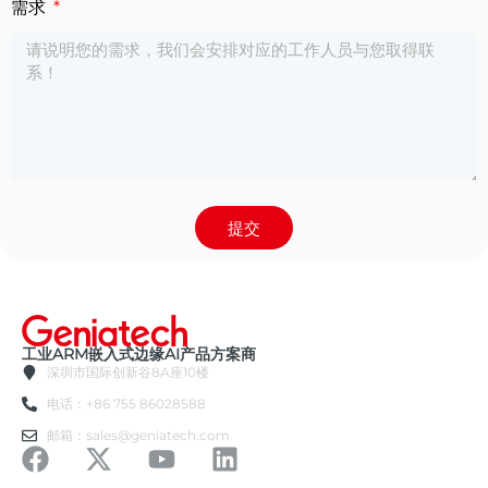
需求
提交
工业ARM嵌入式边缘AI产品方案商
深圳市国际创新谷8A座10楼
电话：+86 755 86028588
邮箱：sales@geniatech.com