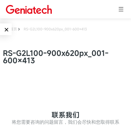
×
首页
RS-G2L100-900x620px_001-600×413
Language
边缘AI
RS-G2L100-900x620px_001-
EN
600×413
AI加速卡
ARM
CN
Embedded
AI边缘计算盒
核心板
电子墨水屏
AI开发板
标准板
墨水屏数字标
Solutions
联系我们
牌
Embedded
将您需要咨询的问题留言，我们会尽快和您取得联系
AI边缘计算
Systems
墨水屏平板