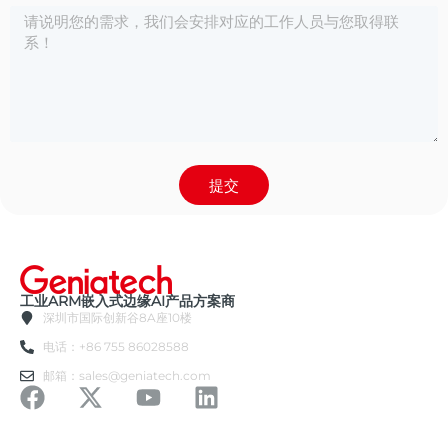
提交
工业ARM嵌入式边缘AI产品方案商
深圳市国际创新谷8A座10楼
电话：+86 755 86028588
邮箱：sales@geniatech.com