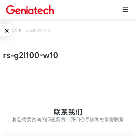
×
首页
rs-g2l100-w10
Language
边缘AI
rs-g2l100-w10
EN
AI加速卡
ARM
CN
Embedded
AI边缘计算盒
核心板
电子墨水屏
AI开发板
标准板
联系我们
墨水屏数字标
Solutions
牌
将您需要咨询的问题留言，我们会尽快和您取得联系
Embedded
AI边缘计算
Systems
墨水屏平板