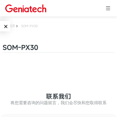
×
首页
SOM-PX30
Language
边缘AI
SOM-PX30
EN
AI加速卡
ARM
CN
Embedded
AI边缘计算盒
核心板
电子墨水屏
AI开发板
标准板
联系我们
墨水屏数字标
Solutions
牌
将您需要咨询的问题留言，我们会尽快和您取得联系
Embedded
AI边缘计算
Systems
墨水屏平板