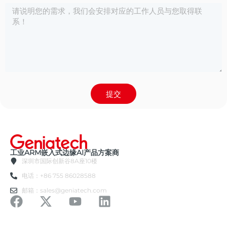
提交
工业ARM嵌入式边缘AI产品方案商
深圳市国际创新谷8A座10楼
电话：+86 755 86028588
邮箱：sales@geniatech.com