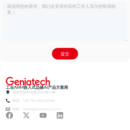
提交
工业ARM嵌入式边缘AI产品方案商
深圳市国际创新谷8A座10楼
电话：+86 755 86028588
邮箱：sales@geniatech.com