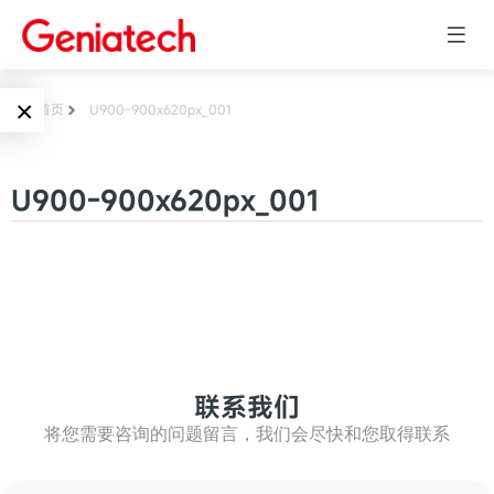
×
首页
U900-900x620px_001
Language
边缘AI
U900-900x620px_001
EN
AI加速卡
ARM
CN
Embedded
AI边缘计算盒
核心板
电子墨水屏
AI开发板
标准板
联系我们
墨水屏数字标
Solutions
牌
将您需要咨询的问题留言，我们会尽快和您取得联系
Embedded
AI边缘计算
Systems
墨水屏平板